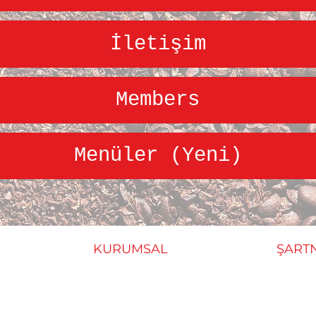
İletişim
Members
Menüler (Yeni)
KURUMSAL
ŞART
Hakkımızda
Gizlil
ş
İletişim
Mesafe
İptal 