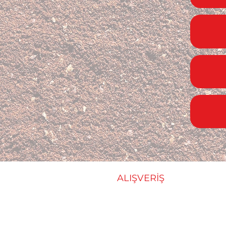
ALIŞVERİŞ
E-ticaret Mağazası
Restoranda Online Sipari
Dripster